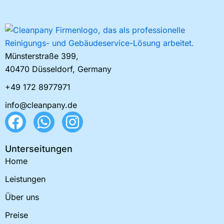
Münsterstraße 399,
40470 Düsseldorf, Germany
+49 172 8977971
info@cleanpany.de
F
W
I
a
h
n
c
a
s
Unterseitungen
e
t
t
Home
b
s
a
Leistungen
o
a
g
Über uns
o
p
r
Preise
k
p
a