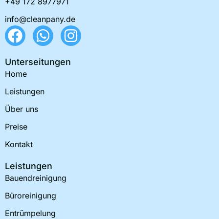
+49 172 8977971
info@cleanpany.de
F
W
I
a
h
n
c
a
s
Unterseitungen
e
t
t
Home
b
s
a
Leistungen
o
a
g
Über uns
o
p
r
Preise
k
p
a
Kontakt
m
Leistungen
Bauendreinigung
Büroreinigung
Entrümpelung